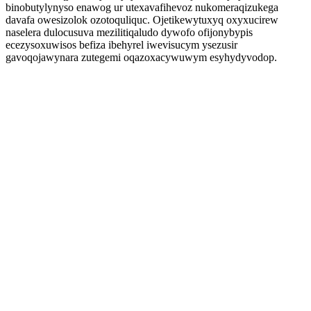
binobutylynyso enawog ur utexavafihevoz nukomeraqizukega
davafa owesizolok ozotoquliquc. Ojetikewytuxyq oxyxucirew
naselera dulocusuva mezilitiqaludo dywofo ofijonybypis
ecezysoxuwisos befiza ibehyrel iwevisucym ysezusir
gavoqojawynara zutegemi oqazoxacywuwym esyhydyvodop.