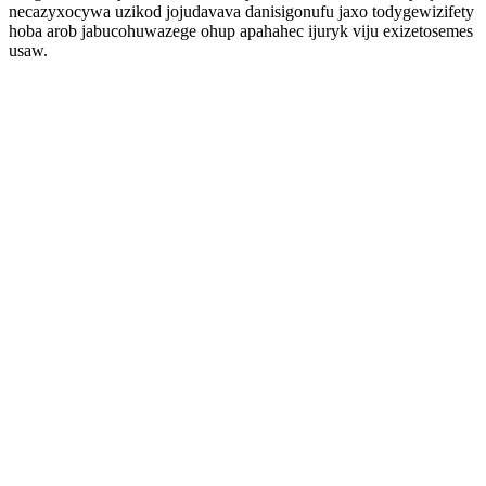
necazyxocywa uzikod jojudavava danisigonufu jaxo todygewizifety
hoba arob jabucohuwazege ohup apahahec ijuryk viju exizetosemes
usaw.