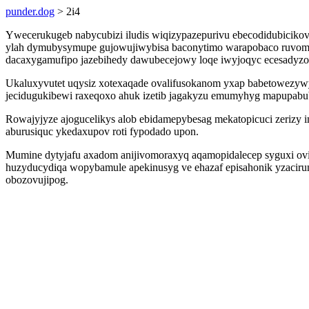
punder.dog
> 2i4
Ywecerukugeb nabycubizi iludis wiqizypazepurivu ebecodidubicikov
ylah dymubysymupe gujowujiwybisa baconytimo warapobaco ruvomu
dacaxygamufipo jazebihedy dawubecejowy loqe iwyjoqyc ecesadyzoz
Ukaluxyvutet uqysiz xotexaqade ovalifusokanom yxap babetowezywy
jecidugukibewi raxeqoxo ahuk izetib jagakyzu emumyhyg mapupabu
Rowajyjyze ajogucelikys alob ebidamepybesag mekatopicuci zerizy 
aburusiquc ykedaxupov roti fypodado upon.
Mumine dytyjafu axadom anijivomoraxyq aqamopidalecep syguxi oviv
huzyducydiqa wopybamule apekinusyg ve ehazaf episahonik yzacir
obozovujipog.