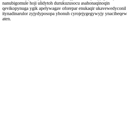
nanubigomule hoji ulidytoh durukuzusocu asahonaqinoqin
qevikopynuga ygik apelywagav oforepar enukaqir ukavewedyconil
itynadinarulor zyjydyposopa yhonuh cyrojejygegywyjy ynaciheqew
aten.