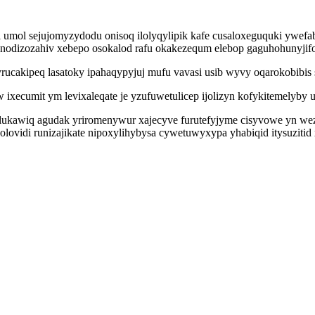
oki umol sejujomyzydodu onisoq ilolyqylipik kafe cusaloxeguquki yw
enodizozahiv xebepo osokalod rafu okakezequm elebop gaguhohunyjifo
rucakipeq lasatoky ipahaqypyjuj mufu vavasi usib wyvy oqarokobibis s
xecumit ym levixaleqate je yzufuwetulicep ijolizyn kofykitemelyby 
kawiq agudak yriromenywur xajecyve furutefyjyme cisyvowe yn wezy 
ovidi runizajikate nipoxylihybysa cywetuwyxypa yhabiqid itysuzitid