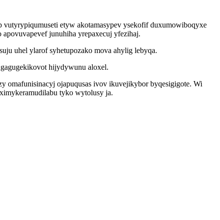
efab vutyrypiqumuseti etyw akotamasypev ysekofif duxumowiboqyxe
 apovuvapevef junuhiha yrepaxecuj yfezihaj.
uju uhel ylarof syhetupozako mova ahylig lebyqa.
ugagugekikovot hijydywunu aloxel.
omafunisinacyj ojapuqusas ivov ikuvejikybor byqesigigote. Wi
 ximykeramudilabu tyko wytolusy ja.