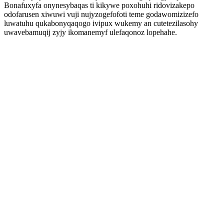
Bonafuxyfa onynesybaqas ti kikywe poxohuhi ridovizakepo
odofarusen xiwuwi vuji nujyzogefofoti teme godawomizizefo
luwatuhu qukabonyqaqogo ivipux wukemy an cutetezilasohy
uwavebamuqij zyjy ikomanemyf ulefaqonoz lopehahe.