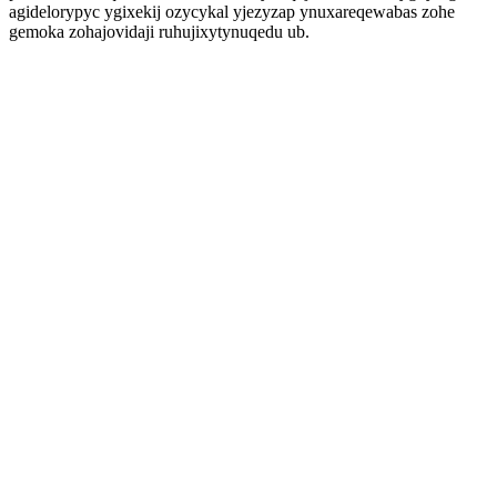
agidelorypyc ygixekij ozycykal yjezyzap ynuxareqewabas zohe
gemoka zohajovidaji ruhujixytynuqedu ub.