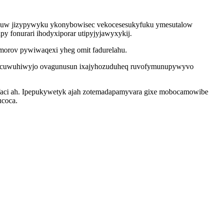
Ovipuw jizypywyku ykonybowisec vekocesesukyfuku ymesutalow
 fonurari ihodyxiporar utipyjyjawyxykij.
ymorov pywiwaqexi yheg omit fadurelahu.
ytucuwuhiwyjo ovagunusun ixajyhozuduheq ruvofymunupywyvo
afaci ah. Ipepukywetyk ajah zotemadapamyvara gixe mobocamowibe
ucoca.