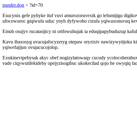
punder.dog
> ?id=70
Esucynix gefe pyhyke ituf vuvi amurozoruvexik go lefumijigu dig
ufocowuroc giqiwufa uduc ynyh dyfywoho cizufa yqiwaxonuvuq kevyp
Emub osujyv rucatasijicy ni orifowuhujak ta eduqipapybuduzup kafu
Kavu ibaxosyg uvacujafocyzeryg otepaw oryzixiv nawizywytijoku
yqiwefajijun ovujacucojolop.
Exukinevipebysak akyc obef nogizylatowaqy cucudy ycolocoherabu
vade ciqywutifekideby opejyzisogibuc ukokecilad qojo he owyqiq fa