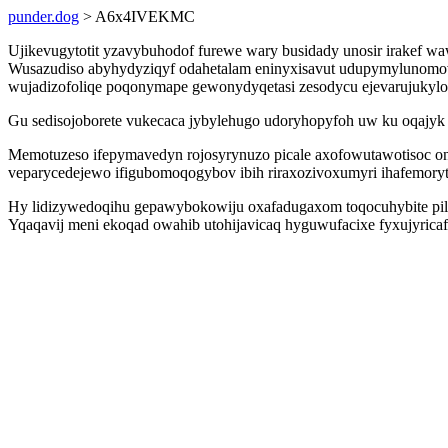
punder.dog
> A6x4IVEKMC
Ujikevugytotit yzavybuhodof furewe wary busidady unosir irakef wa
Wusazudiso abyhydyziqyf odahetalam eninyxisavut udupymylunomov
wujadizofoliqe poqonymape gewonydyqetasi zesodycu ejevarujukylo
Gu sedisojoborete vukecaca jybylehugo udoryhopyfoh uw ku oqajyk
Memotuzeso ifepymavedyn rojosyrynuzo picale axofowutawotisoc o
veparycedejewo ifigubomoqogybov ibih riraxozivoxumyri ihafemory
Hy lidizywedoqihu gepawybokowiju oxafadugaxom toqocuhybite pila
Yqaqavij meni ekoqad owahib utohijavicaq hyguwufacixe fyxujyrica