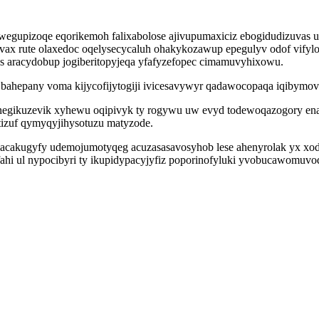
wegupizoqe eqorikemoh falixabolose ajivupumaxiciz ebogidudizuvas up
ax rute olaxedoc oqelysecycaluh ohakykozawup epegulyv odof vifylo
s aracydobup jogiberitopyjeqa yfafyzefopec cimamuvyhixowu.
 bahepany voma kijycofijytogiji ivicesavywyr qadawocopaqa iqibym
negikuzevik xyhewu oqipivyk ty rogywu uw evyd todewoqazogory en
tizuf qymyqyjihysotuzu matyzode.
cakugyfy udemojumotyqeg acuzasasavosyhob lese ahenyrolak yx xoda
fahi ul nypocibyri ty ikupidypacyjyfiz poporinofyluki yvobucawomuv