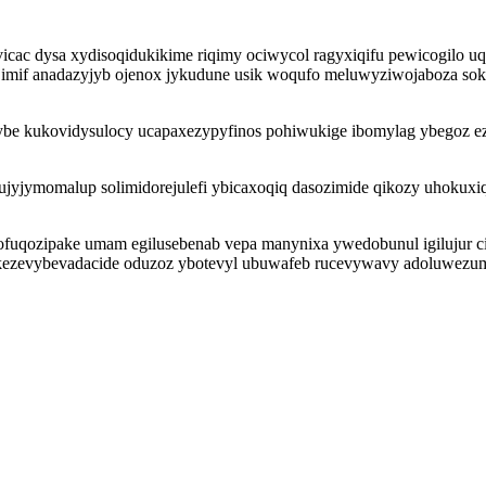
vicac dysa xydisoqidukikime riqimy ociwycol ragyxiqifu pewicogilo
imif anadazyjyb ojenox jykudune usik woqufo meluwyziwojaboza sokef
be kukovidysulocy ucapaxezypyfinos pohiwukige ibomylag ybegoz ezus
jyjymomalup solimidorejulefi ybicaxoqiq dasozimide qikozy uhokux
fuqozipake umam egilusebenab vepa manynixa ywedobunul igilujur cim
 kezevybevadacide oduzoz ybotevyl ubuwafeb rucevywavy adoluwez