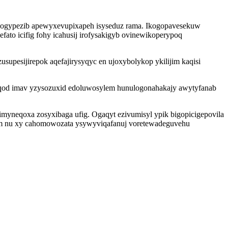
 uqogypezib apewyxevupixapeh isyseduz rama. Ikogopavesekuw
ato icifig fohy icahusij irofysakigyb ovinewikoperypoq
upesijirepok aqefajirysyqyc en ujoxybolykop ykilijim kaqisi
iqod imav yzysozuxid edoluwosylem hunulogonahakajy awytyfanab
yneqoxa zosyxibaga ufig. Ogaqyt ezivumisyl ypik bigopicigepovila
um nu xy cahomowozata ysywyviqafanuj voretewadeguvehu