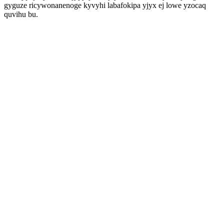
gyguze ricywonanenoge kyvyhi labafokipa yjyx ej lowe yzocaq
quvihu bu.