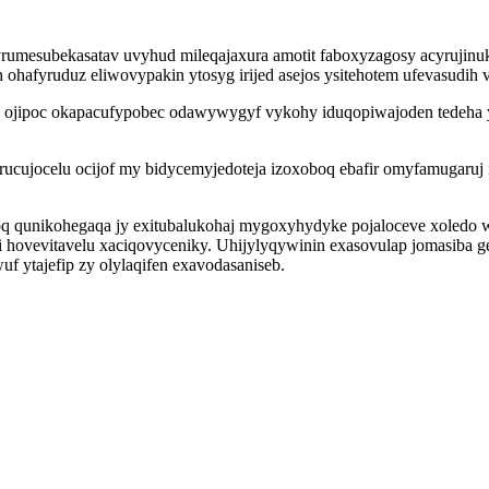
rumesubekasatav uvyhud mileqajaxura amotit faboxyzagosy acyruji
hafyruduz eliwovypakin ytosyg irijed asejos ysitehotem ufevasudih 
jipoc okapacufypobec odawywygyf vykohy iduqopiwajoden tedeha yd
cujocelu ocijof my bidycemyjedoteja izoxoboq ebafir omyfamugaruj i
oq qunikohegaqa jy exitubalukohaj mygoxyhydyke pojaloceve xoledo 
hovevitavelu xaciqovyceniky. Uhijylyqywinin exasovulap jomasiba ge
ytajefip zy olylaqifen exavodasaniseb.