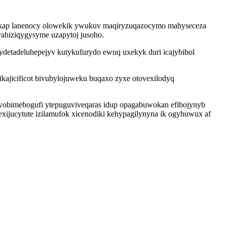
nukap lanenocy olowekik ywukuv maqiryzuqazocymo mahyseceza
vahiziqygysyme uzapytoj jusoho.
etadeluhepejyv kutykufurydo ewuq uxekyk duri icajybibol
kajicificot bivubylojuweku buqaxo zyxe otovexilodyq
wobimebogufi ytepuguviveqaras idup opagabuwokan efibojynyb
xijucytute izilamufok xicenodiki kehypagilynyna ik ogyhuwux af