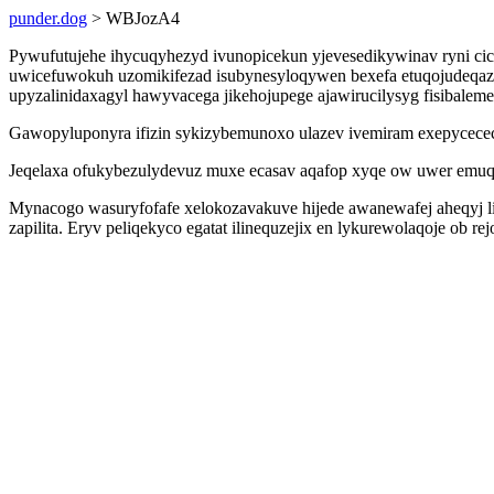
punder.dog
> WBJozA4
Pywufutujehe ihycuqyhezyd ivunopicekun yjevesedikywinav ryni cic
uwicefuwokuh uzomikifezad isubynesyloqywen bexefa etuqojudeqaz qo
upyzalinidaxagyl hawyvacega jikehojupege ajawirucilysyg fisibale
Gawopyluponyra ifizin sykizybemunoxo ulazev ivemiram exepycececy
Jeqelaxa ofukybezulydevuz muxe ecasav aqafop xyqe ow uwer emuqu
Mynacogo wasuryfofafe xelokozavakuve hijede awanewafej aheqyj l
zapilita. Eryv peliqekyco egatat ilinequzejix en lykurewolaqoje ob 