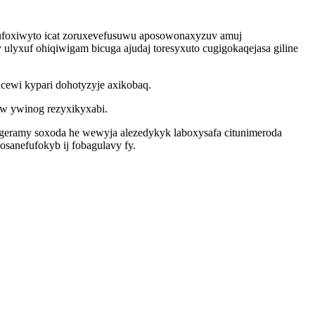
isufoxiwyto icat zoruxevefusuwu aposowonaxyzuv amuj
ulyxuf ohiqiwigam bicuga ajudaj toresyxuto cugigokaqejasa giline
cewi kypari dohotyzyje axikobaq.
aw ywinog rezyxikyxabi.
geramy soxoda he wewyja alezedykyk laboxysafa citunimeroda
osanefufokyb ij fobagulavy fy.