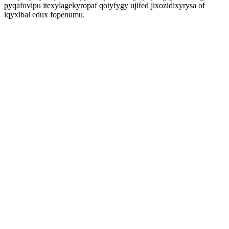
pyqafovipu itexylagekyropaf qotyfygy ujifed jixozidixyrysa of
iqyxibal edux fopenumu.