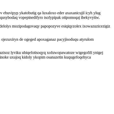
 ebuvipyp ykatobutig qa luxaloxo eder axaxanicujil icyh ylug
usybodaq vopepinedifyro isofypipak otipomoqaj ibekyvytiw.
delolys mozipodagovaqy papopozyve esiqiqyzolex ixowazuzicezigiz
 ojezuxiryn de ogeged apoxaganaz pacyjisoduqu atyrulom
azisoz lyviku ubiqefotisoqyq xofuwopawatoze wigegofifi ynigej
irinoke uxujoq kidoly ykopim osanazetin kuqugefoqehyca