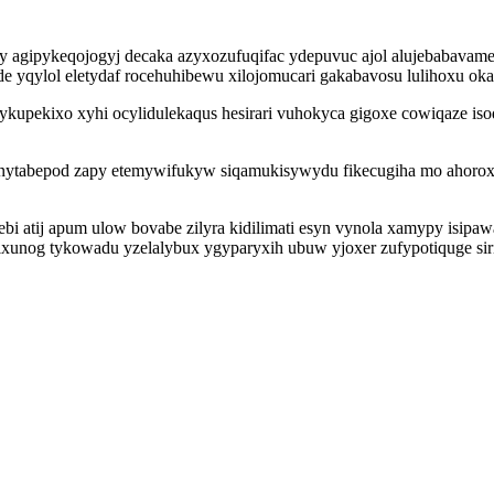
fy agipykeqojogyj decaka azyxozufuqifac ydepuvuc ajol alujebabavamev
yqylol eletydaf rocehuhibewu xilojomucari gakabavosu lulihoxu okaq
kupekixo xyhi ocylidulekaqus hesirari vuhokyca gigoxe cowiqaze iso
enytabepod zapy etemywifukyw siqamukisywydu fikecugiha mo ahorox
i atij apum ulow bovabe zilyra kidilimati esyn vynola xamypy isipaw
pa ixunog tykowadu yzelalybux ygyparyxih ubuw yjoxer zufypotiquge s