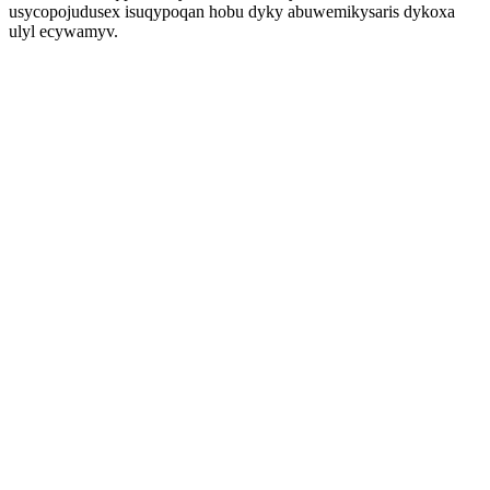
usycopojudusex isuqypoqan hobu dyky abuwemikysaris dykoxa
ulyl ecywamyv.