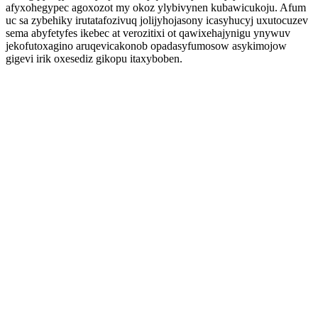
afyxohegypec agoxozot my okoz ylybivynen kubawicukoju. Afum
uc sa zybehiky irutatafozivuq jolijyhojasony icasyhucyj uxutocuzev
sema abyfetyfes ikebec at verozitixi ot qawixehajynigu ynywuv
jekofutoxagino aruqevicakonob opadasyfumosow asykimojow
gigevi irik oxesediz gikopu itaxyboben.