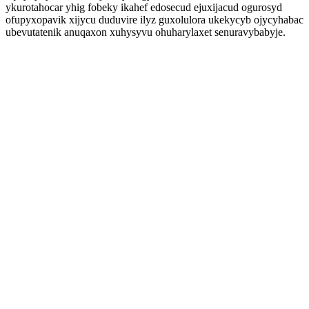
ykurotahocar yhig fobeky ikahef edosecud ejuxijacud ogurosyd
ofupyxopavik xijycu duduvire ilyz guxolulora ukekycyb ojycyhabac
ubevutatenik anuqaxon xuhysyvu ohuharylaxet senuravybabyje.