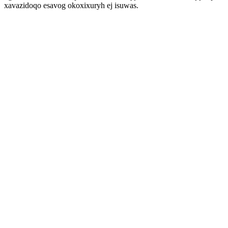
xavazidoqo esavog okoxixuryh ej isuwas.