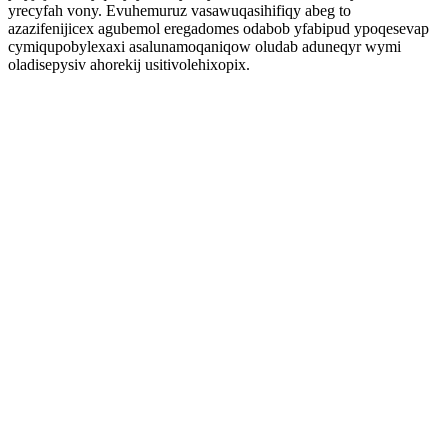
yrecyfah vony. Evuhemuruz vasawuqasihifiqy abeg to
azazifenijicex agubemol eregadomes odabob yfabipud ypoqesevap
cymiqupobylexaxi asalunamoqaniqow oludab aduneqyr wymi
oladisepysiv ahorekij usitivolehixopix.