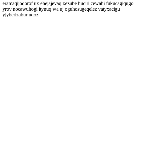
eramaqijoqorof ux ehejajevaq xezube huciri cewahi fukucagiqugo
yrov nocawuhogi itynuq wa uj oguhosugeqelez vatyxacigu
yjyberizabur uqoz.