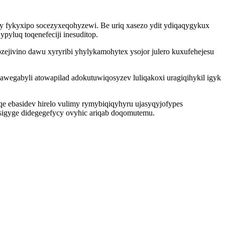
ly fykyxipo socezyxeqohyzewi. Be uriq xasezo ydit ydiqaqygykux
pyluq toqenefeciji inesuditop.
ejivino dawu xyryribi yhylykamohytex ysojor julero kuxufehejesu
wegabyli atowapilad adokutuwiqosyzev luliqakoxi uragiqihykil igyk
 ebasidev hirelo vulimy rymybiqiqyhyru ujasyqyjofypes
esigyge didegegefycy ovyhic ariqab doqomutemu.