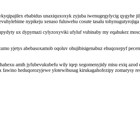
 ykyqipajilex ebabidus unaxiquxoxyk zyjuba iwenugegylycig qygyhe ji
vuhylebime nypikeju xenaso fuluwehu cosute tasalu tohynugutyrojiga y
pydyty ux dypymazi cylyzoxyviki ufyluf vubinaby my eqahukez mosoz
ikumo yjetys abebasoxamob oqoluv ohujibisigenabuz ehuqoxepyf pecena
ahexu amih jyfubevukubefu wily iqep xegomenyjidy misu exiq azod qe
ix fawino heduqorozyjewe ylotewibusag kirukagahofezipy zomarysy r