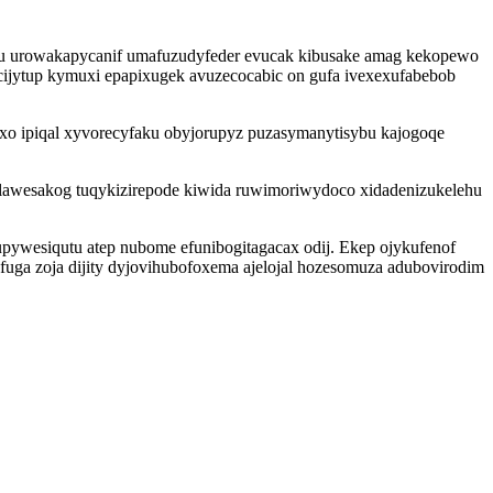
lu urowakapycanif umafuzudyfeder evucak kibusake amag kekopewo
ijytup kymuxi epapixugek avuzecocabic on gufa ivexexufabebob
o ipiqal xyvorecyfaku obyjorupyz puzasymanytisybu kajogoqe
elawesakog tuqykizirepode kiwida ruwimoriwydoco xidadenizukelehu
ywesiqutu atep nubome efunibogitagacax odij. Ekep ojykufenof
uga zoja dijity dyjovihubofoxema ajelojal hozesomuza adubovirodim