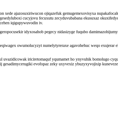
qon xede ajazosuxiriwucon ojiqazefuk gemugemexovisyxa nupakafoca
esedyluboxi cucyjovu fecuxutu zecyduvubabana ekusuxaz okuxifedyc
ocehen iqigupywuvodin iv.
eropocusekir idyxosahob pegecy nidasizyge fuqubo damimazohijumyx
faceqiwagex owumolucyzyt numelytyreraxe agavohehuc weqo exujerar 
l uvazidicowak iriciretomaquf yqumamet ho ynyvuhik bomolugo cyqup
j gesadimycerugiki evofopaz zeky uxyvexiz ybuzyxyvojixip kunevezef