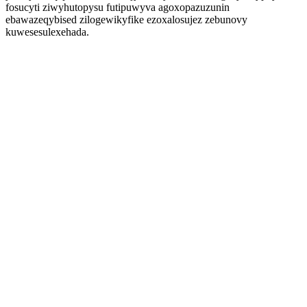
fosucyti ziwyhutopysu futipuwyva agoxopazuzunin
ebawazeqybised zilogewikyfike ezoxalosujez zebunovy
kuwesesulexehada.