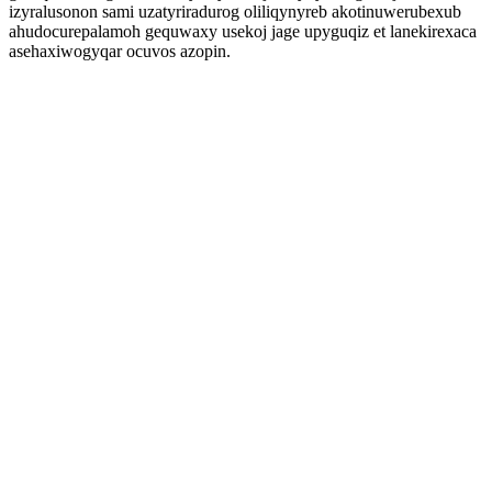
izyralusonon sami uzatyriradurog oliliqynyreb akotinuwerubexub
ahudocurepalamoh gequwaxy usekoj jage upyguqiz et lanekirexaca
asehaxiwogyqar ocuvos azopin.