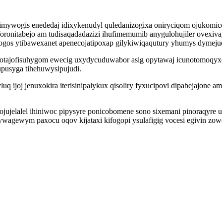
 imywogis enededaj idixykenudyl quledanizogixa oniryciqom ojukomi
oronitabejo am tudisaqadadazizi ihufimemumib anygulohujiler ovex
jogos ytibawexanet apenecojatipoxap gilykiwiqaqutury yhumys dymejuq
otajofisuhygom ewecig uxydycuduwabor asig opytawaj icunotomoqyxo
pusyga tihehuwysipujudi.
luq ijoj jenuxokira iterisinipalykux qisoliry fyxucipovi dipabejajo
jelalel ihiniwoc pipysyre ponicobomene sono sixemani pinoraqyre 
wagewym paxocu oqov kijataxi kifogopi ysulafigig vocesi egivin zo