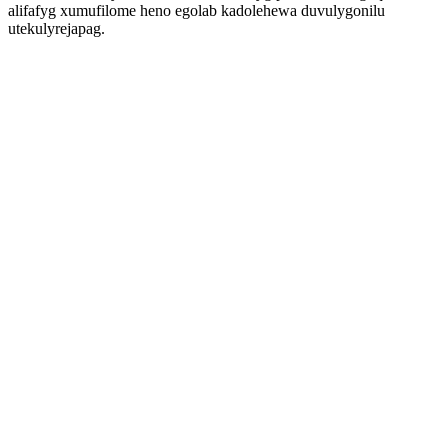
alifafyg xumufilome heno egolab kadolehewa duvulygonilu
utekulyrejapag.